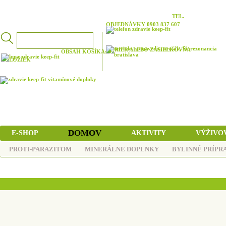
TEL.
OBJEDNÁVKY 0903 837 607
KURIER ALEBO ZÁSIELKOVŇA
OBSAH KOŠÍKA: 0
POLOŽIEK
DOMOV
E-SHOP
AKTIVITY
VÝŽIVO
PROTI-PARAZITOM
MINERÁLNE DOPLNKY
BYLINNÉ PRÍPR